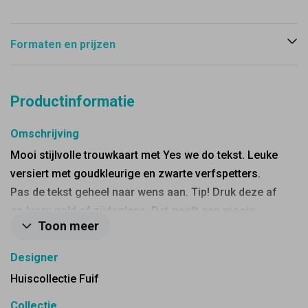
Formaten en prijzen
Productinformatie
Omschrijving
Mooi stijlvolle trouwkaart met Yes we do tekst. Leuke
versiert met goudkleurige en zwarte verfspetters.
Pas de tekst geheel naar wens aan. Tip! Druk deze af
op Ivory gold of zijdeglans. Dat geeft een mooie
Toon meer
glans aan je kaart.
Designer
Huiscollectie Fuif
Collectie