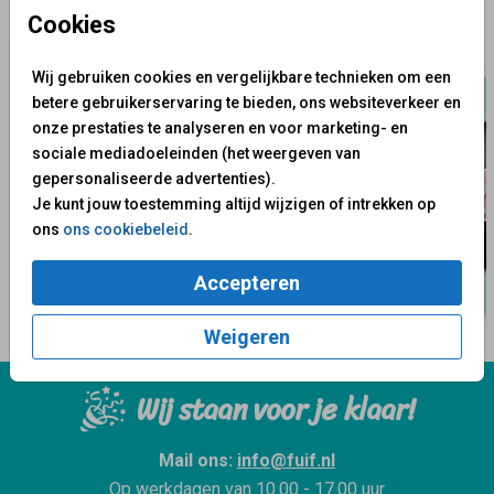
✨ Deze ontwerpen vind je misschien ook leuk
Cookies
Wij gebruiken cookies en vergelijkbare technieken om een
betere gebruikerservaring te bieden, ons websiteverkeer en
onze prestaties te analyseren en voor marketing- en
sociale mediadoeleinden (het weergeven van
gepersonaliseerde advertenties).
Je kunt jouw toestemming altijd wijzigen of intrekken op
ons
ons cookiebeleid
.
Accepteren
Weigeren
Wij staan voor je klaar!
Mail ons:
info@fuif.nl
Op werkdagen van
10.00 - 17.00 uur