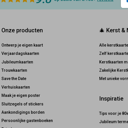
Onze producten
🎄 Kerst &
Ontwerp je eigen kaart
Alle kerstkaart
Verjaardagskaarten
Zelf kerstkaar
Jubileumkaarten
Kerstkaarten m
Trouwkaarten
Zakelijke Kerst
Save the Date
Met unieke vor
Verhuiskaarten
Maak je eigen poster
Inspiratie
Sluitzegels of stickers
Aankondigings borden
Tips voor je 80
Persoonlijke gastenboeken
Jubileum terme