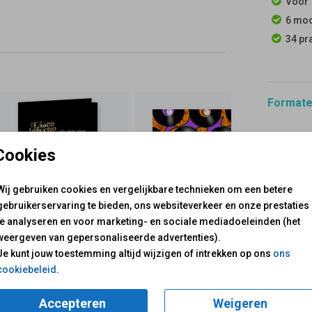
Voor 
6 moo
34 pr
Formaten
Cookies
Wij gebruiken cookies en vergelijkbare technieken om een betere
gebruikerservaring te bieden, ons websiteverkeer en onze prestaties
te analyseren en voor marketing- en sociale mediadoeleinden (het
weergeven van gepersonaliseerde advertenties).
voor je klaar!
Je kunt jouw toestemming altijd wijzigen of intrekken op ons
ons
Mail ons:
info@fuif.nl
cookiebeleid
.
Op werkdagen van
10.00 -
Accepteren
Weigeren
GOED G