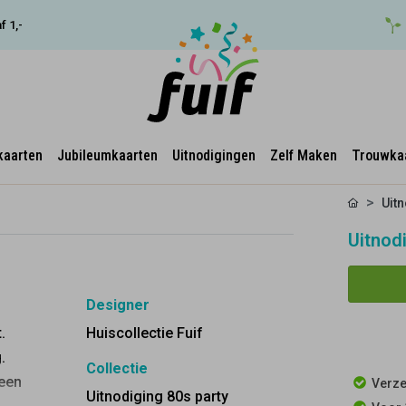
f 1,-
kaarten
Jubileumkaarten
Uitnodigingen
Zelf Maken
Trouwka
Uit
Uitnodi
Designer
.
Huiscollectie Fuif
.
Collectie
 een
Verze
Uitnodiging 80s party