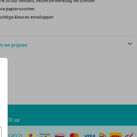
18:00 uur besteld, dezelfde werkdag verzonden
ie papiersoorten
achtige kleuren enveloppen
 en prijzen
 17.00 uur
EREGELD