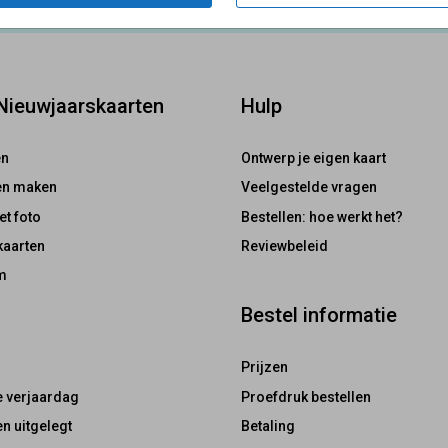
 Nieuwjaarskaarten
Hulp
en
Ontwerp je eigen kaart
ten maken
Veelgestelde vragen
et foto
Bestellen: hoe werkt het?
kaarten
Reviewbeleid
m
Bestel informatie
Prijzen
e verjaardag
Proefdruk bestellen
n uitgelegt
Betaling