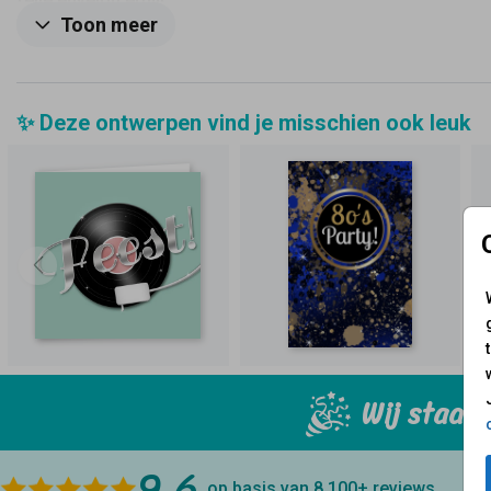
felle envelop erbij!
Toon meer
✨ Deze ontwerpen vind je misschien ook leuk
Wij staan 
9.6
op basis van 8.100+
reviews