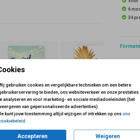
Voor 
6 moo
34 pr
Formaten
Cookies
Wij gebruiken cookies en vergelijkbare technieken om een betere
gebruikerservaring te bieden, ons websiteverkeer en onze prestaties
te analyseren en voor marketing- en sociale mediadoeleinden (het
weergeven van gepersonaliseerde advertenties).
voor je klaar!
Je kunt jouw toestemming altijd wijzigen of intrekken op ons
ons
Mail ons:
info@fuif.nl
cookiebeleid
.
Op werkdagen van
10.00 -
Accepteren
Weigeren
GOED G