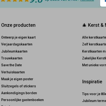
Onze producten
🎄 Kerst &
Ontwerp je eigen kaart
Alle kerstkaart
Verjaardagskaarten
Zelf kerstkaar
Jubileumkaarten
Kerstkaarten m
Trouwkaarten
Zakelijke Kerst
Save the Date
Met unieke vor
Verhuiskaarten
Maak je eigen poster
Inspiratie
Sluitzegels of stickers
Aankondigings borden
Tips voor je 80
Persoonlijke gastenboeken
Jubileum terme