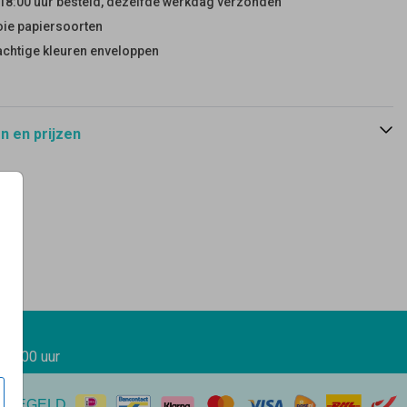
18:00 uur besteld, dezelfde werkdag verzonden
ie papiersoorten
achtige kleuren enveloppen
 en prijzen
 17.00 uur
EREGELD