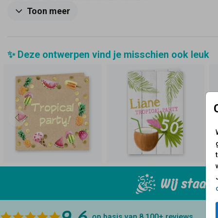
Leuk met een bijpassende kleur envelop.
Toon meer
✨ Deze ontwerpen vind je misschien ook leuk
Wij staan 
9.6
op basis van 8.100+
reviews