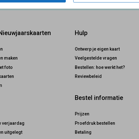
 Nieuwjaarskaarten
Hulp
en
Ontwerp je eigen kaart
ten maken
Veelgestelde vragen
et foto
Bestellen: hoe werkt het?
kaarten
Reviewbeleid
m
Bestel informatie
Prijzen
e verjaardag
Proefdruk bestellen
n uitgelegt
Betaling