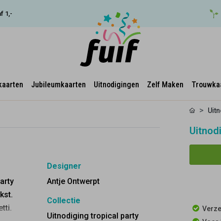
f 1,-
kaarten
Jubileumkaarten
Uitnodigingen
Zelf Maken
Trouwka
Uit
Uitnod
Designer
arty
Antje Ontwerpt
kst.
Collectie
tti.
Verze
Uitnodiging tropical party