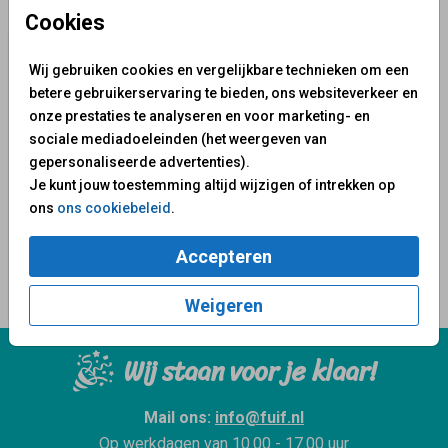
✨ Deze ontwerpen vind je misschien ook leuk
Cookies
Wij gebruiken cookies en vergelijkbare technieken om een
betere gebruikerservaring te bieden, ons websiteverkeer en
onze prestaties te analyseren en voor marketing- en
sociale mediadoeleinden (het weergeven van
gepersonaliseerde advertenties).
Je kunt jouw toestemming altijd wijzigen of intrekken op
ons
ons cookiebeleid
.
Accepteren
Weigeren
Wij staan voor je klaar!
Mail ons:
info@fuif.nl
Op werkdagen van
10.00 - 17.00 uur