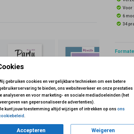
Voor 
6 moo
34 pr
Formaten
Cookies
Wij gebruiken cookies en vergelijkbare technieken om een betere
gebruikerservaring te bieden, ons websiteverkeer en onze prestaties
te analyseren en voor marketing- en sociale mediadoeleinden (het
weergeven van gepersonaliseerde advertenties).
voor je klaar!
Je kunt jouw toestemming altijd wijzigen of intrekken op ons
ons
Mail ons:
info@fuif.nl
cookiebeleid
.
Op werkdagen van
10.00 -
Accepteren
Weigeren
GOED G