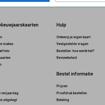
 Nieuwjaarskaarten
Hulp
en
Ontwerp je eigen kaart
ten maken
Veelgestelde vragen
et foto
Bestellen: hoe werkt het?
kaarten
Reviewbeleid
m
Bestel informatie
Prijzen
e verjaardag
Proefdruk bestellen
n uitgelegt
Betaling