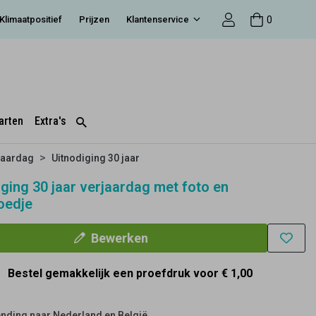
0
Klimaatpositief
Prijzen
Klantenservice
arten
Extra's
jaardag
Uitnodiging 30 jaar
iging 30 jaar verjaardag met foto en
oedje
Bewerken
Bestel gemakkelijk een proefdruk voor
€ 1,00
nding naar Nederland en België