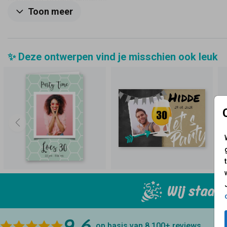
blauwe of groene envelop!
Toon meer
✨ Deze ontwerpen vind je misschien ook leuk
Wij staan 
9.6
op basis van 8.100+
reviews