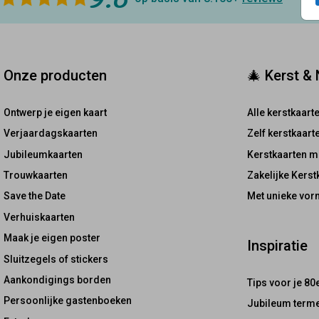
Onze producten
🎄 Kerst &
Ontwerp je eigen kaart
Alle kerstkaart
Verjaardagskaarten
Zelf kerstkaar
Jubileumkaarten
Kerstkaarten m
Trouwkaarten
Zakelijke Kerst
Save the Date
Met unieke vor
Verhuiskaarten
Maak je eigen poster
Inspiratie
Sluitzegels of stickers
Aankondigings borden
Tips voor je 80
Persoonlijke gastenboeken
Jubileum terme