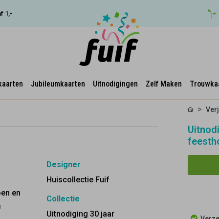
f 1,-
kaarten
Jubileumkaarten
Uitnodigingen
Zelf Maken
Trouwka
Ver
Uitnod
feesth
Designer
Huiscollectie Fuif
oen en
Collectie
n
Uitnodiging 30 jaar
Verze