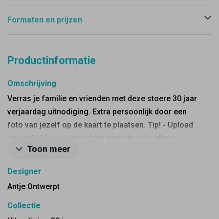
Formaten en prijzen
Productinformatie
Omschrijving
Verras je familie en vrienden met deze stoere 30 jaar
verjaardag uitnodiging. Extra persoonlijk door een
foto van jezelf op de kaart te plaatsen. Tip! - Upload
gemakkelijk een eigen foto door de uploadknop -
Toon meer
Bestel een proefdruk van je bestelling - Kies voor een
bijpassende envelop en sluitzegel.
Designer
Antje Ontwerpt
Collectie