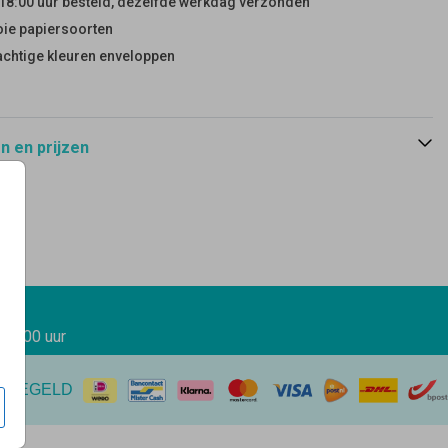
18:00 uur besteld, dezelfde werkdag verzonden
ie papiersoorten
achtige kleuren enveloppen
 en prijzen
 17.00 uur
EREGELD