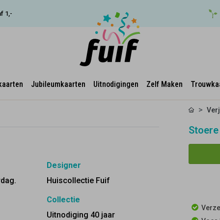
f 1,-
kaarten
Jubileumkaarten
Uitnodigingen
Zelf Maken
Trouwka
Ver
Stoere
Designer
rdag.
Huiscollectie Fuif
Collectie
Verze
Uitnodiging 40 jaar