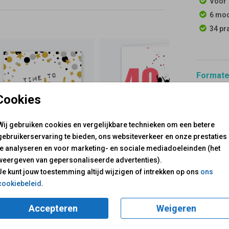
Voor 
6 moo
34 pr
Formaten
Cookies
Wij gebruiken cookies en vergelijkbare technieken om een betere
gebruikerservaring te bieden, ons websiteverkeer en onze prestaties
te analyseren en voor marketing- en sociale mediadoeleinden (het
voor je klaar!
Mail ons:
info@fuif.nl
weergeven van gepersonaliseerde advertenties).
Op werkdagen van
10.00 -
Je kunt jouw toestemming altijd wijzigen of intrekken op ons
ons
cookiebeleid
.
GOED G
Accepteren
Weigeren