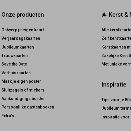
Onze producten
🎄 Kerst &
Ontwerp je eigen kaart
Alle kerstkaart
Verjaardagskaarten
Zelf kerstkaar
Jubileumkaarten
Kerstkaarten m
Trouwkaarten
Zakelijke Kerst
Save the Date
Met unieke vor
Verhuiskaarten
Maak je eigen poster
Inspiratie
Sluitzegels of stickers
Aankondigings borden
Tips voor je 80
Persoonlijke gastenboeken
Jubileum terme
Extra's
Inspiratie voor 