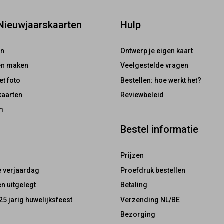
 Nieuwjaarskaarten
Hulp
en
Ontwerp je eigen kaart
ten maken
Veelgestelde vragen
et foto
Bestellen: hoe werkt het?
kaarten
Reviewbeleid
m
Bestel informatie
Prijzen
e verjaardag
Proefdruk bestellen
n uitgelegt
Betaling
25 jarig huwelijksfeest
Verzending NL/BE
Bezorging