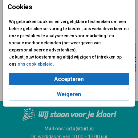
✨ Deze ontwerpen vind je misschien ook leuk
Cookies
Wij gebruiken cookies en vergelijkbare technieken om een
betere gebruikerservaring te bieden, ons websiteverkeer en
onze prestaties te analyseren en voor marketing- en
sociale mediadoeleinden (het weergeven van
gepersonaliseerde advertenties).
Je kunt jouw toestemming altijd wijzigen of intrekken op
ons
ons cookiebeleid
.
Accepteren
Weigeren
Wij staan voor je klaar!
Mail ons:
info@fuif.nl
Op werkdagen van
10.00 - 17.00 uur