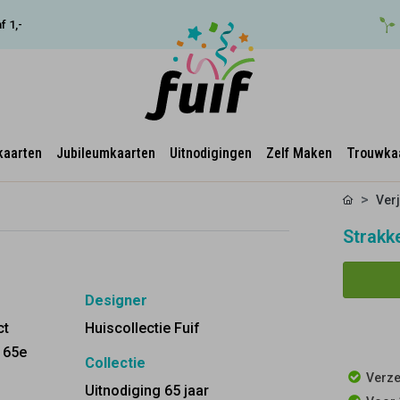
f 1,-
kaarten
Jubileumkaarten
Uitnodigingen
Zelf Maken
Trouwka
Ver
Strakke
Designer
ct
Huiscollectie Fuif
e 65e
Collectie
Verze
Uitnodiging 65 jaar