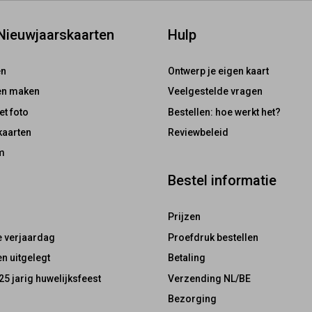
 Nieuwjaarskaarten
Hulp
en
Ontwerp je eigen kaart
ten maken
Veelgestelde vragen
et foto
Bestellen: hoe werkt het?
kaarten
Reviewbeleid
m
Bestel informatie
Prijzen
e verjaardag
Proefdruk bestellen
n uitgelegt
Betaling
25 jarig huwelijksfeest
Verzending NL/BE
Bezorging