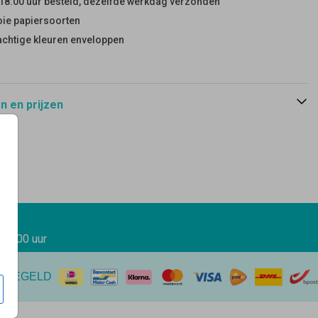
18:00 uur besteld, dezelfde werkdag verzonden
ie papiersoorten
achtige kleuren enveloppen
 en prijzen
 17.00 uur
EREGELD