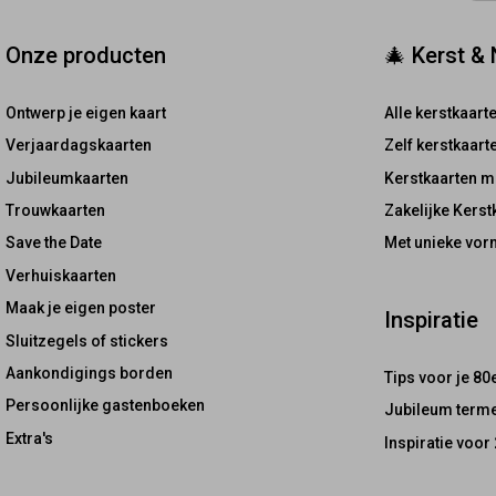
Onze producten
🎄 Kerst &
Ontwerp je eigen kaart
Alle kerstkaart
Verjaardagskaarten
Zelf kerstkaar
Jubileumkaarten
Kerstkaarten m
Trouwkaarten
Zakelijke Kerst
Save the Date
Met unieke vor
Verhuiskaarten
Maak je eigen poster
Inspiratie
Sluitzegels of stickers
Aankondigings borden
Tips voor je 80
Persoonlijke gastenboeken
Jubileum terme
Extra's
Inspiratie voor 