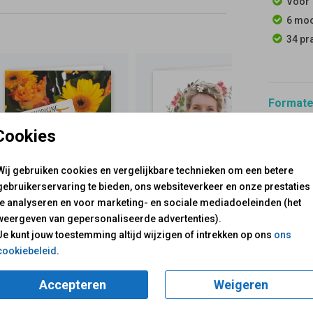
Voor 
6 moo
34 pr
Formaten
Cookies
Wij gebruiken cookies en vergelijkbare technieken om een betere
gebruikerservaring te bieden, ons websiteverkeer en onze prestaties
te analyseren en voor marketing- en sociale mediadoeleinden (het
voor je klaar!
Mail ons:
info@fuif.nl
weergeven van gepersonaliseerde advertenties).
Op werkdagen van
10.00 -
Je kunt jouw toestemming altijd wijzigen of intrekken op ons
ons
cookiebeleid
.
GOED G
Accepteren
Weigeren