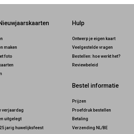
 Nieuwjaarskaarten
Hulp
en
Ontwerp je eigen kaart
ten maken
Veelgestelde vragen
et foto
Bestellen: hoe werkt het?
kaarten
Reviewbeleid
m
Bestel informatie
Prijzen
e verjaardag
Proefdruk bestellen
n uitgelegt
Betaling
25 jarig huwelijksfeest
Verzending NL/BE