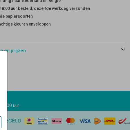
nding naar Nederland en België
18:00 uur besteld, dezelfde werkdag verzonden
ie papiersoorten
achtige kleuren enveloppen
 en prijzen
 17.00 uur
EREGELD