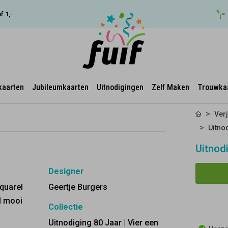
f 1,-
kaarten
Jubileumkaarten
Uitnodigingen
Zelf Maken
Trouwka
Ver
Uitnod
Uitnod
Designer
aquarel
Geertje Burgers
l mooi
Collectie
Uitnodiging 80 Jaar | Vier een