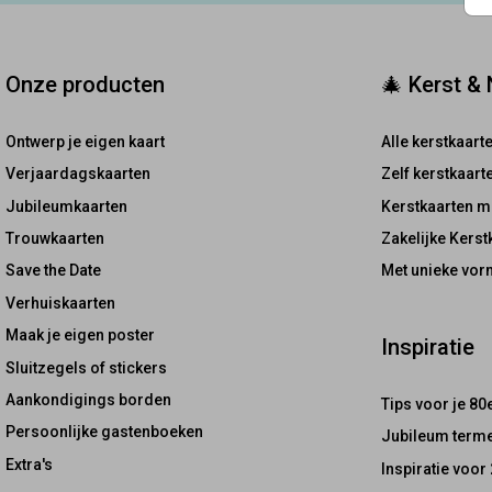
Onze producten
🎄 Kerst &
Ontwerp je eigen kaart
Alle kerstkaart
Verjaardagskaarten
Zelf kerstkaar
Jubileumkaarten
Kerstkaarten m
Trouwkaarten
Zakelijke Kerst
Save the Date
Met unieke vor
Verhuiskaarten
Maak je eigen poster
Inspiratie
Sluitzegels of stickers
Aankondigings borden
Tips voor je 80
Persoonlijke gastenboeken
Jubileum terme
Extra's
Inspiratie voor 