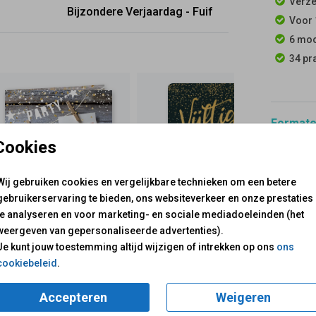
Verze
Bijzondere Verjaardag - Fuif
Voor 
6 moo
34 pr
Formaten
Cookies
Wij gebruiken cookies en vergelijkbare technieken om een betere
gebruikerservaring te bieden, ons websiteverkeer en onze prestaties
te analyseren en voor marketing- en sociale mediadoeleinden (het
weergeven van gepersonaliseerde advertenties).
voor je klaar!
Mail ons:
info@fuif.nl
Je kunt jouw toestemming altijd wijzigen of intrekken op ons
ons
Op werkdagen van
10.00 -
cookiebeleid
.
GOED G
Accepteren
Weigeren