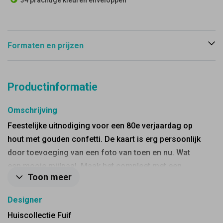
34 prachtige kleuren enveloppen
Formaten en prijzen
Productinformatie
Omschrijving
Feestelijke uitnodiging voor een 80e verjaardag op
hout met gouden confetti. De kaart is erg persoonlijk
door toevoeging van een foto van toen en nu. Wat
een mooie mijlpaal. Maak het compleet met een
Toon meer
gouden envelop.
Designer
Huiscollectie Fuif