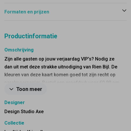
Formaten en prijzen
Productinformatie
Omschrijving
Zijn alle gasten op jouw verjaardag VIP's? Nodig ze
dan uit met deze strakke uitnodiging van Rien Bijl. De
kleuren van deze kaart komen goed tot zijn recht op
parelmoerpapier. Bestel een proefdruk voor €0,99 om
Toon meer
de kwaliteit te beoordelen.
Designer
Design Studio Axe
Collectie