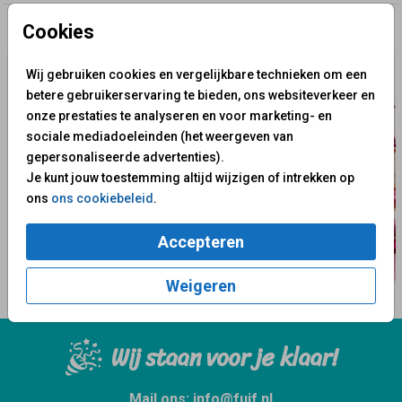
Cookies
✨ Deze ontwerpen vind je misschien ook leuk
Wij gebruiken cookies en vergelijkbare technieken om een
betere gebruikerservaring te bieden, ons websiteverkeer en
onze prestaties te analyseren en voor marketing- en
sociale mediadoeleinden (het weergeven van
gepersonaliseerde advertenties).
Je kunt jouw toestemming altijd wijzigen of intrekken op
ons
ons cookiebeleid
.
Accepteren
Weigeren
Wij staan voor je klaar!
Mail ons:
info@fuif.nl