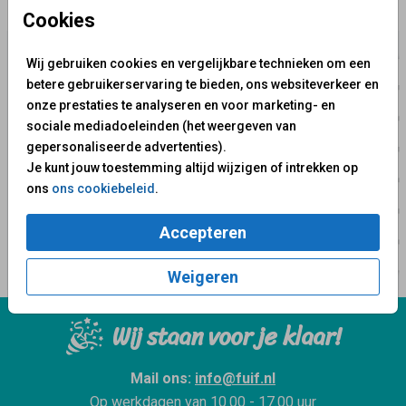
✨ Deze ontwerpen vind je misschien ook leuk
Cookies
Wij gebruiken cookies en vergelijkbare technieken om een
betere gebruikerservaring te bieden, ons websiteverkeer en
onze prestaties te analyseren en voor marketing- en
sociale mediadoeleinden (het weergeven van
gepersonaliseerde advertenties).
Je kunt jouw toestemming altijd wijzigen of intrekken op
ons
ons cookiebeleid
.
Accepteren
Weigeren
Wij staan voor je klaar!
Mail ons:
info@fuif.nl
Op werkdagen van
10.00 - 17.00 uur