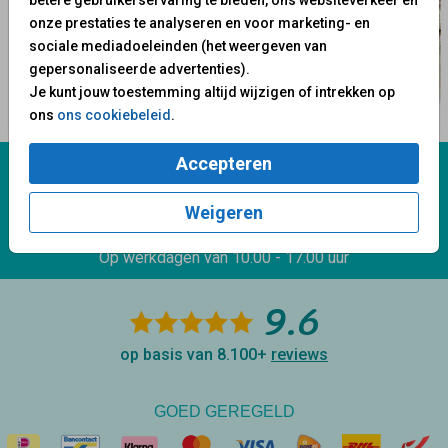
onze prestaties te analyseren en voor marketing- en
sociale mediadoeleinden (het weergeven van
gepersonaliseerde advertenties).
Je kunt jouw toestemming altijd wijzigen of intrekken op
ons
ons cookiebeleid
.
Accepteren
Wij staan voor je klaar!
Weigeren
Mail ons:
info@fuif.nl
Op werkdagen van
10.00 - 17.00 uur
9.6
op basis van 8.100+
reviews
GOED GEREGELD