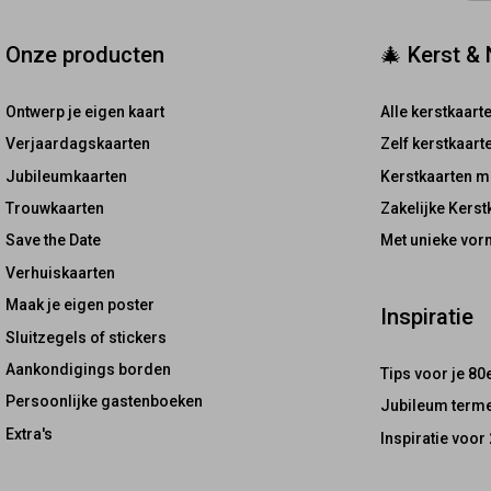
Onze producten
🎄 Kerst &
Ontwerp je eigen kaart
Alle kerstkaart
Verjaardagskaarten
Zelf kerstkaar
Jubileumkaarten
Kerstkaarten m
Trouwkaarten
Zakelijke Kerst
Save the Date
Met unieke vor
Verhuiskaarten
Maak je eigen poster
Inspiratie
Sluitzegels of stickers
Aankondigings borden
Tips voor je 80
Persoonlijke gastenboeken
Jubileum terme
Extra's
Inspiratie voor 