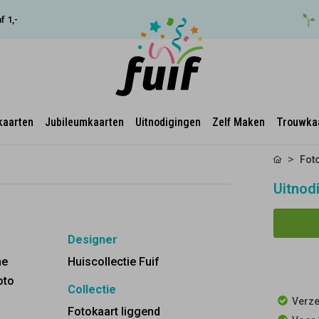
f 1,-
kaarten
Jubileumkaarten
Uitnodigingen
Zelf Maken
Trouwka
Fot
Uitnodi
Designer
ne
Huiscollectie Fuif
oto
Collectie
Verze
Fotokaart liggend