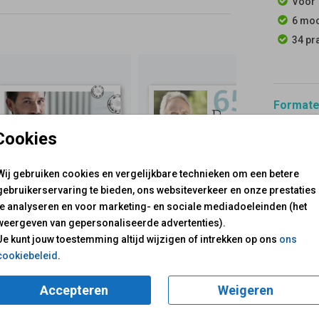
Voor 
6 moo
34 pr
Formaten
Cookies
Wij gebruiken cookies en vergelijkbare technieken om een betere
gebruikerservaring te bieden, ons websiteverkeer en onze prestaties
te analyseren en voor marketing- en sociale mediadoeleinden (het
voor je klaar!
Mail ons:
info@fuif.nl
weergeven van gepersonaliseerde advertenties).
Op werkdagen van
10.00 -
Je kunt jouw toestemming altijd wijzigen of intrekken op ons
ons
cookiebeleid
.
GOED G
Accepteren
Weigeren