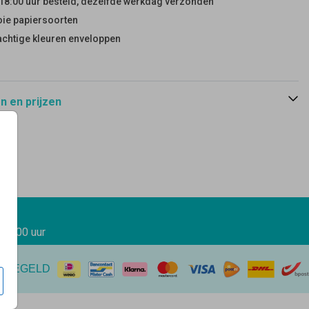
18:00 uur besteld, dezelfde werkdag verzonden
ie papiersoorten
achtige kleuren enveloppen
 en prijzen
 17.00 uur
EREGELD