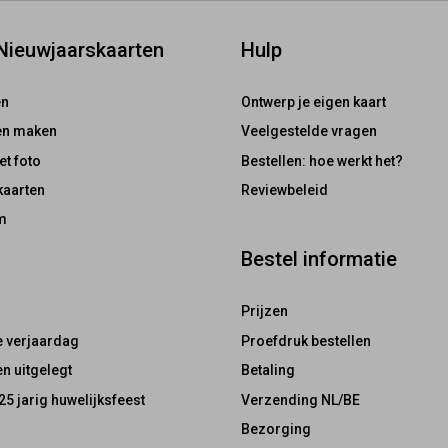
 Nieuwjaarskaarten
Hulp
en
Ontwerp je eigen kaart
ten maken
Veelgestelde vragen
et foto
Bestellen: hoe werkt het?
kaarten
Reviewbeleid
m
Bestel informatie
Prijzen
e verjaardag
Proefdruk bestellen
n uitgelegt
Betaling
25 jarig huwelijksfeest
Verzending NL/BE
Bezorging