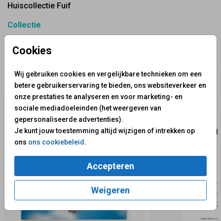
Huiscollectie Fuif
Collectie
30 Jaar Getrouwd? Maak Jullie Uitnodiging | Parelmoer
Cookies
Huwelijk - Fuif
Wij gebruiken cookies en vergelijkbare technieken om een
✨ Deze ontwerpen vind je misschien ook leuk
betere gebruikerservaring te bieden, ons websiteverkeer en
onze prestaties te analyseren en voor marketing- en
sociale mediadoeleinden (het weergeven van
gepersonaliseerde advertenties).
Je kunt jouw toestemming altijd wijzigen of intrekken op
ons
ons cookiebeleid
.
Accepteren
Weigeren