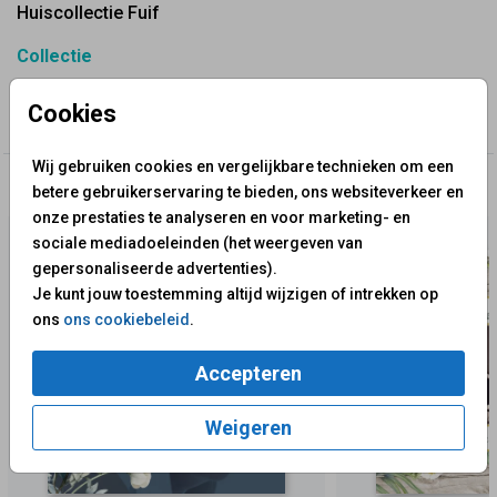
Huiscollectie Fuif
Collectie
45 Jaar Getrouwd? Maak Jullie Uitnodiging | Saffieren
Cookies
Huwelijk - Fuif
Wij gebruiken cookies en vergelijkbare technieken om een
✨ Deze ontwerpen vind je misschien ook leuk
betere gebruikerservaring te bieden, ons websiteverkeer en
onze prestaties te analyseren en voor marketing- en
sociale mediadoeleinden (het weergeven van
gepersonaliseerde advertenties).
Je kunt jouw toestemming altijd wijzigen of intrekken op
ons
ons cookiebeleid
.
Accepteren
Weigeren