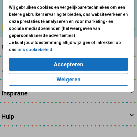
Wij gebruiken cookies en vergelijkbare technieken om een
betere gebruikerservaring te bieden, ons websiteverkeer en
GOED GEREGELD
onze prestaties te analyseren en voor marketing- en
sociale mediadoeleinden (het weergeven van
gepersonaliseerde advertenties).
Je kunt jouw toestemming altijd wijzigen of intrekken op
Onze producten
ons
ons cookiebeleid
.
Accepteren
🎄 Kerst & Nieuwjaarskaarten
Weigeren
Inspiratie
Hulp