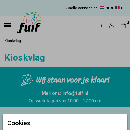
Snelle verzending
NL &
BE!
0
Kioskvlag
Kioskvlag
Wij staan voor je klaar!
Mail ons:
info@fuif.nl
Op werkdagen van
10.00 - 17.00 uur
9.6
Cookies
op basis van 8.100+
reviews