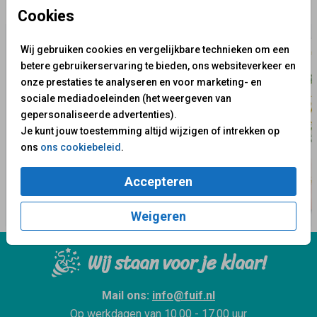
✨ Deze ontwerpen vind je misschien ook leuk
Cookies
Wij gebruiken cookies en vergelijkbare technieken om een
betere gebruikerservaring te bieden, ons websiteverkeer en
onze prestaties te analyseren en voor marketing- en
sociale mediadoeleinden (het weergeven van
gepersonaliseerde advertenties).
Je kunt jouw toestemming altijd wijzigen of intrekken op
ons
ons cookiebeleid
.
Accepteren
Weigeren
Wij staan voor je klaar!
Mail ons:
info@fuif.nl
Op werkdagen van
10.00 - 17.00 uur