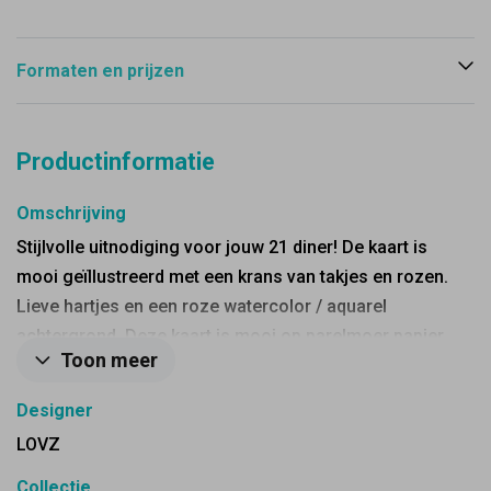
Formaten en prijzen
Productinformatie
Omschrijving
Stijlvolle uitnodiging voor jouw 21 diner! De kaart is
mooi geïllustreerd met een krans van takjes en rozen.
Lieve hartjes en een roze watercolor / aquarel
achtergrond. Deze kaart is mooi op parelmoer papier
Toon meer
en een bijpassende kleur envelop!
Designer
LOVZ
Collectie