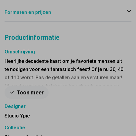
Formaten en prijzen
Productinformatie
Omschrijving
Heerlijke decadente kaart om je favoriete mensen uit
te nodigen voor een fantastisch feest! Of je nu 30, 40
of 110 wordt. Pas de getallen aan en versturen maar!
Oh en de rest van de tekst natuurlijk ook aanpassen
Toon meer
tenzij dat toevallig klopt :)
Designer
Studio Ypie
Collectie