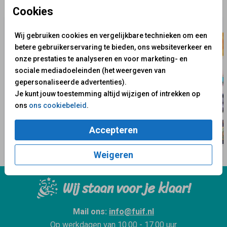
✨ Deze ontwerpen vind je misschien ook leuk
Cookies
Wij gebruiken cookies en vergelijkbare technieken om een
betere gebruikerservaring te bieden, ons websiteverkeer en
onze prestaties te analyseren en voor marketing- en
sociale mediadoeleinden (het weergeven van
gepersonaliseerde advertenties).
Je kunt jouw toestemming altijd wijzigen of intrekken op
ons
ons cookiebeleid
.
Accepteren
Weigeren
Wij staan voor je klaar!
Mail ons:
info@fuif.nl
Op werkdagen van
10.00 - 17.00 uur