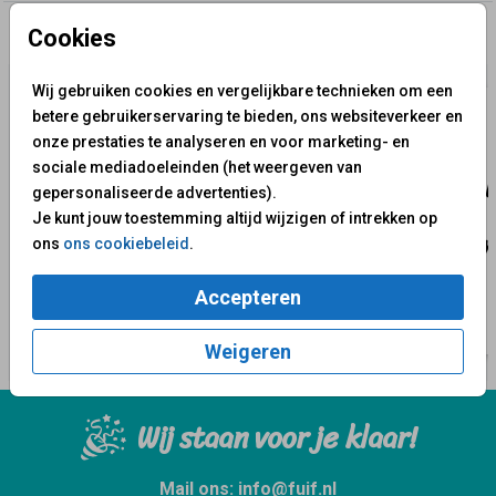
Cookies
✨ Deze ontwerpen vind je misschien ook leuk
Wij gebruiken cookies en vergelijkbare technieken om een
betere gebruikerservaring te bieden, ons websiteverkeer en
onze prestaties te analyseren en voor marketing- en
sociale mediadoeleinden (het weergeven van
gepersonaliseerde advertenties).
Je kunt jouw toestemming altijd wijzigen of intrekken op
ons
ons cookiebeleid
.
Accepteren
Weigeren
Wij staan voor je klaar!
Mail ons:
info@fuif.nl