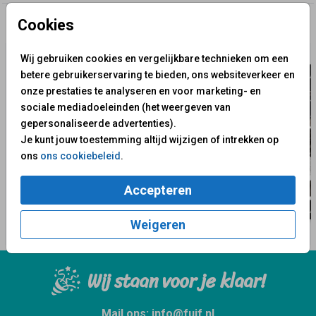
Cookies
✨ Deze ontwerpen vind je misschien ook leuk
Wij gebruiken cookies en vergelijkbare technieken om een
betere gebruikerservaring te bieden, ons websiteverkeer en
onze prestaties te analyseren en voor marketing- en
sociale mediadoeleinden (het weergeven van
gepersonaliseerde advertenties).
Je kunt jouw toestemming altijd wijzigen of intrekken op
ons
ons cookiebeleid
.
Accepteren
Weigeren
Wij staan voor je klaar!
Mail ons:
info@fuif.nl