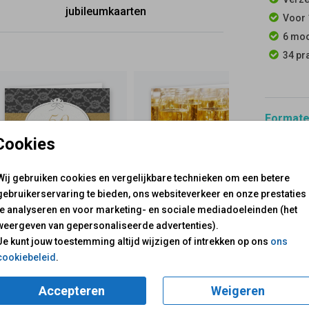
jubileumkaarten
Voor 
6 moo
34 pr
Formaten
Cookies
Wij gebruiken cookies en vergelijkbare technieken om een betere
gebruikerservaring te bieden, ons websiteverkeer en onze prestaties
te analyseren en voor marketing- en sociale mediadoeleinden (het
weergeven van gepersonaliseerde advertenties).
voor je klaar!
Mail ons:
info@fuif.nl
Je kunt jouw toestemming altijd wijzigen of intrekken op ons
ons
Op werkdagen van
10.00 -
cookiebeleid
.
GOED G
Accepteren
Weigeren