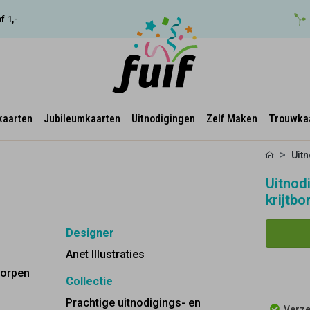
f 1,-
kaarten
Jubileumkaarten
Uitnodigingen
Zelf Maken
Trouwka
Uit
Uitnod
krijtbo
Designer
Anet Illustraties
worpen
Collectie
Prachtige uitnodigings- en
Verze