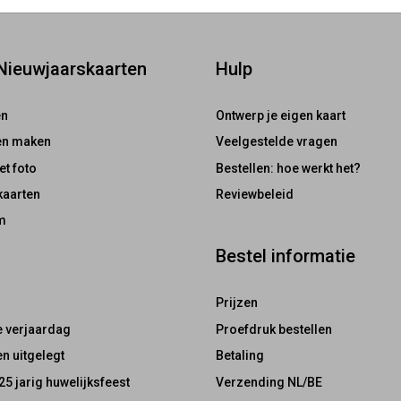
 Nieuwjaarskaarten
Hulp
en
Ontwerp je eigen kaart
ten maken
Veelgestelde vragen
et foto
Bestellen: hoe werkt het?
kaarten
Reviewbeleid
m
Bestel informatie
Prijzen
e verjaardag
Proefdruk bestellen
n uitgelegt
Betaling
25 jarig huwelijksfeest
Verzending NL/BE