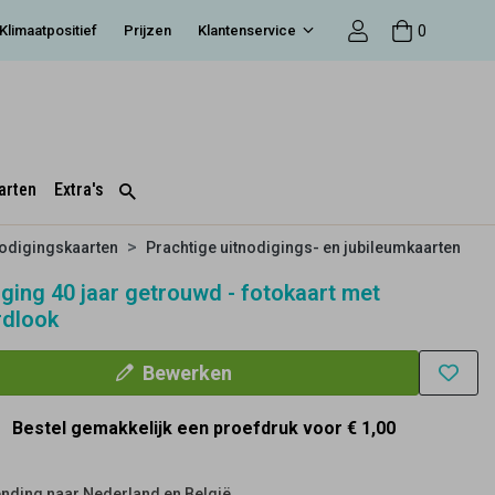
0
Klimaatpositief
Prijzen
Klantenservice
arten
Extra's
nodigingskaarten
Prachtige uitnodigings- en jubileumkaarten
iging 40 jaar getrouwd - fotokaart met
rdlook
Bewerken
Bestel gemakkelijk een proefdruk voor
€ 1,00
nding naar Nederland en België