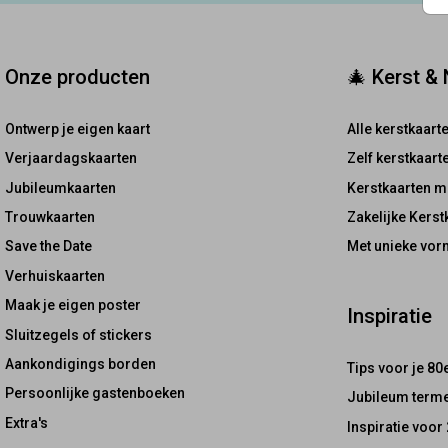
Onze producten
🎄 Kerst &
Ontwerp je eigen kaart
Alle kerstkaart
Verjaardagskaarten
Zelf kerstkaar
Jubileumkaarten
Kerstkaarten m
Trouwkaarten
Zakelijke Kerst
Save the Date
Met unieke vor
Verhuiskaarten
Maak je eigen poster
Inspiratie
Sluitzegels of stickers
Aankondigings borden
Tips voor je 80
Persoonlijke gastenboeken
Jubileum terme
Extra's
Inspiratie voor 