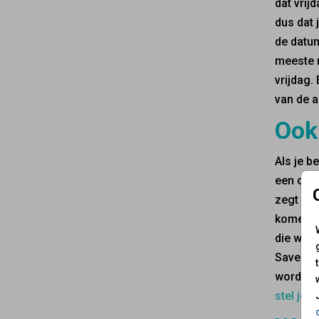
dat vrij
dus dat 
de datum
meeste m
vrijdag.
van de a
Ook 
Als je b
een onde
zegt het
komen en
die wat 
Save the
worden, 
stel je j