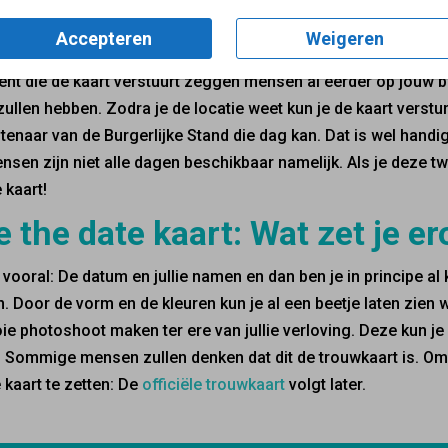
neer verstuur je de uitnodig
Accepteren
Weigeren
mogelijk, gemiddeld een jaar of een half jaar van te voren. Zek
ent die de kaart verstuurt zeggen mensen al eerder op jouw br
zullen hebben. Zodra je de locatie weet kun je de kaart verstu
enaar van de Burgerlijke Stand die dag kan. Dat is wel hand
sen zijn niet alle dagen beschikbaar namelijk. Als je deze t
 kaart!
 the date kaart: Wat zet je e
k vooral: De datum en jullie namen en dan ben je in principe al k
. Door de vorm en de kleuren kun je al een beetje laten zien w
e photoshoot maken ter ere van jullie verloving. Deze kun je
. Sommige mensen zullen denken dat dit de trouwkaart is. O
e kaart te zetten: De
officiële trouwkaart
volgt later.