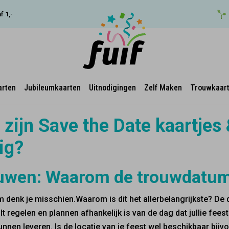
f 1,-
arten
Jubileumkaarten
Uitnodigingen
Zelf Maken
Trouwkaar
 zijn Save the Date kaartjes 
ig?
uwen: Waarom de trouwdatum z
 denk je misschien.Waarom is dit het allerbelangrijkste? De da
ilt regelen en plannen afhankelijk is van de dag dat jullie feest
nnen leveren. Is de locatie van je feest wel beschikbaar bijvo