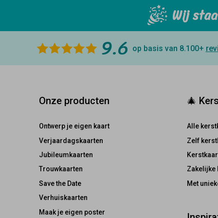
Wij staa
9.6
op basis van 8.100+
rev
Onze producten
🎄 Ker
Ontwerp je eigen kaart
Alle kers
Verjaardagskaarten
Zelf kers
Jubileumkaarten
Kerstkaar
Trouwkaarten
Zakelijke
Save the Date
Met unie
Verhuiskaarten
Maak je eigen poster
Inspira