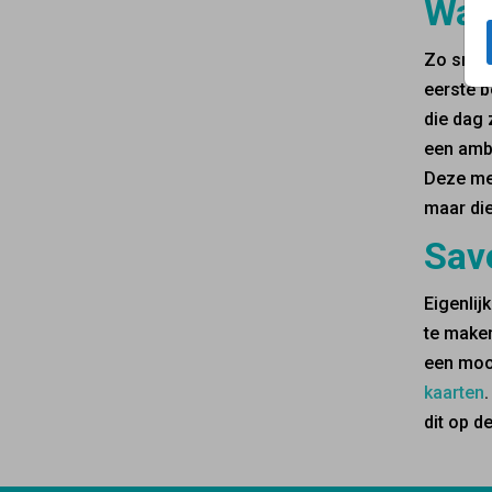
Wan
Zo snel 
eerste b
die dag 
een ambt
Deze men
maar die
Save
Eigenlij
te maken
een mooi
kaarten
dit op d