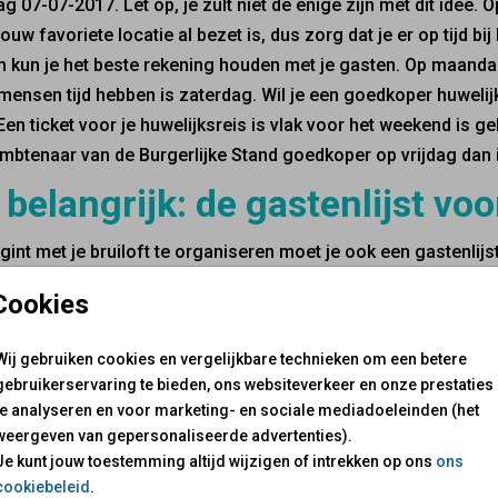
dag 07-07-2017. Let op, je zult niet de enige zijn met dit ide
jouw favoriete locatie al bezet is, dus zorg dat je er op tijd bi
 kun je het beste rekening houden met je gasten. Op maandag
ensen tijd hebben is zaterdag. Wil je een goedkoper huwelij
 Een ticket voor je huwelijksreis is vlak voor het weekend is g
mbtenaar van de Burgerlijke Stand goedkoper op vrijdag dan 
belangrijk: de gastenlijst voo
egint met je bruiloft te organiseren moet je ook een gastenlij
rscheid tussen daggasten en feestgasten. Daggasten zijn er d
Cookies
 al, bij het feest zijn. Je kunt het beste een A-lijst maken, wa
 waarvan het eigenlijk geen optie is dat ze er niet zijn. (goe
Wij gebruiken cookies en vergelijkbare technieken om een betere
verder van je afstaan. (collega’s, buren, verre familie) Uiteind
gebruikerservaring te bieden, ons websiteverkeer en onze prestaties
 Date kaart. Zo voorkom je dat je straks lege stoelen op je bru
te analyseren en voor marketing- en sociale mediadoeleinden (het
terwijl je wel voor betaald hebt. Meer informatie over het make
weergeven van gepersonaliseerde advertenties).
e gastenlijst samen."
Je kunt jouw toestemming altijd wijzigen of intrekken op ons
ons
cookiebeleid
.