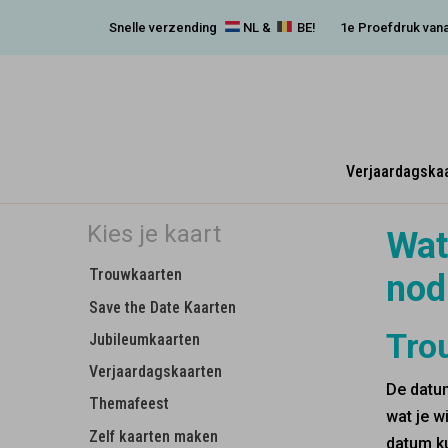
Snelle verzending
NL &
BE!
1e Proefdruk vana
Verjaardagska
Kies je kaart
Wat
Trouwkaarten
nod
Save the Date Kaarten
Tro
Jubileumkaarten
Verjaardagskaarten
De datum
Themafeest
wat je w
Zelf kaarten maken
datum ku