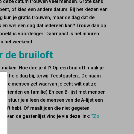
e. Op deze datum trouwen veel mensen. Grote kans
j bent, of kies een andere datum. Bij het kiezen van
 kun je gratis trouwen, maar de dag dat de
k en wel een dag dat iedereen kan? Trouw dan op
eboekt is voordeliger. Daarnaast is het inhuren
in het weekend.
r de bruiloft
st maken. Hoe doe je dit? Op een bruiloft maak je
e hele dag bij, terwijl feestgasten.. De naam
arop je mensen zet waarvan je echt wilt dat ze
de vrienden en familie) En een B-lijst met mensen
elijk stuur je alleen de mensen van de A-lijst een
iloft hebt. Of maaltijden die niet gegeten
n van de gastenlijst vind je via deze link:
"Zo