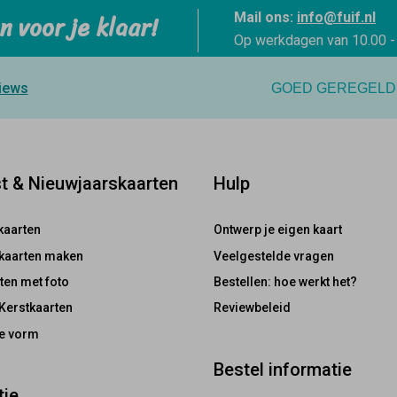
n voor je klaar!
Mail ons:
info@fuif.nl
Op werkdagen van
10.00 -
iews
GOED GEREGELD
st & Nieuwjaarskaarten
Hulp
tkaarten
Ontwerp je eigen kaart
tkaarten maken
Veelgestelde vragen
ten met foto
Bestellen: hoe werkt het?
 Kerstkaarten
Reviewbeleid
ke vorm
Bestel informatie
tie