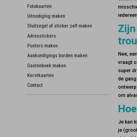
Fotokaarten
misschie
iedereen
Uitnodiging maken
Zijn
Sluitzegel of sticker zelf maken
Adresstickers
tro
Posters maken
Nee, een
Aankondigings borden maken
vraagt o
Gastenboek maken
super dr
Kerstkaarten
de gang 
Contact
ontwerp 
om alvas
Hoe 
Je kan k
je (groo