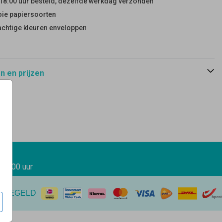
18:00 uur besteld, dezelfde werkdag verzonden
ie papiersoorten
achtige kleuren enveloppen
 en prijzen
 17.00 uur
EREGELD