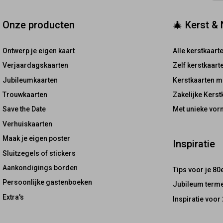
Onze producten
🎄 Kerst &
Ontwerp je eigen kaart
Alle kerstkaart
Verjaardagskaarten
Zelf kerstkaar
Jubileumkaarten
Kerstkaarten m
Trouwkaarten
Zakelijke Kerst
Save the Date
Met unieke vor
Verhuiskaarten
Maak je eigen poster
Inspiratie
Sluitzegels of stickers
Aankondigings borden
Tips voor je 80
Persoonlijke gastenboeken
Jubileum terme
Extra's
Inspiratie voor 