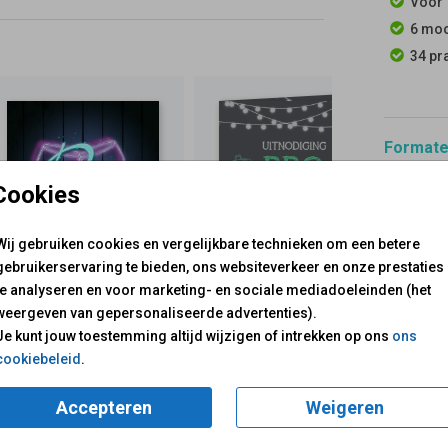
Voor 
6 moo
34 pr
Formaten
Cookies
Wij gebruiken cookies en vergelijkbare technieken om een betere
gebruikerservaring te bieden, ons websiteverkeer en onze prestaties
te analyseren en voor marketing- en sociale mediadoeleinden (het
voor je klaar!
Mail ons:
info@fuif.nl
weergeven van gepersonaliseerde advertenties).
Op werkdagen van
10.00 -
Je kunt jouw toestemming altijd wijzigen of intrekken op ons
ons
cookiebeleid
.
GOED G
Accepteren
Weigeren