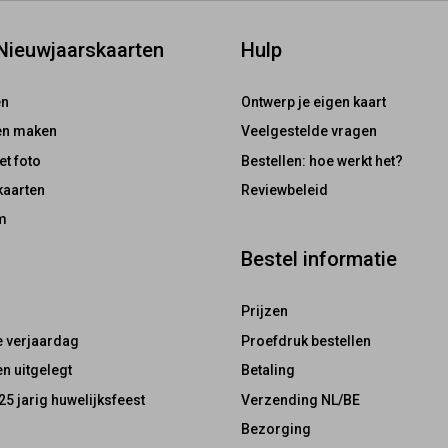
 Nieuwjaarskaarten
Hulp
en
Ontwerp je eigen kaart
ten maken
Veelgestelde vragen
et foto
Bestellen: hoe werkt het?
kaarten
Reviewbeleid
m
Bestel informatie
Prijzen
e verjaardag
Proefdruk bestellen
n uitgelegt
Betaling
25 jarig huwelijksfeest
Verzending NL/BE
Bezorging