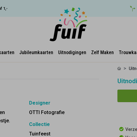
f 1,-
kaarten
Jubileumkaarten
Uitnodigingen
Zelf Maken
Trouwka
Uitn
Uitnodi
Designer
 en
OTTI Fotografie
stje.
Collectie
Verze
Tuinfeest