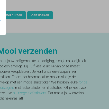
Verhuizen
Zelf maken
Mooi verzenden
aast jouw zelfgemaakte uitnodiging, kies je natuurlijk ook
og een envelop. Bij Fuif kies je uit 14 van onze meest
ooie envelopkleuren. Je kunt onze enveloppen hier
ekijken. En om het helemaal af te maken sluit je de
nvelop met een mooie sluitsticker. We hebben leuke
ronde
luitzegels
met leuke teksten en illustraties. Of je kiest voor
nze luxe
sluitzegels of stickers
. Dat maakt jouw envelop
cht helemaal af!