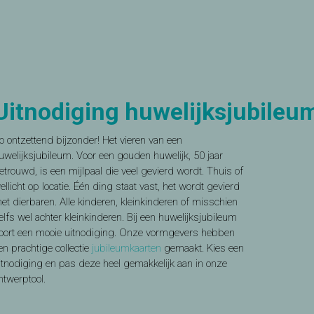
Uitnodiging huwelijksjubileu
o ontzettend bijzonder! Het vieren van een
uwelijksjubileum. Voor een gouden huwelijk, 50 jaar
etrouwd, is een mijlpaal die veel gevierd wordt. Thuis of
ellicht op locatie. Één ding staat vast, het wordt gevierd
et dierbaren. Alle kinderen, kleinkinderen of misschien
elfs wel achter kleinkinderen. Bij een huwelijksjubileum
oort een mooie uitnodiging. Onze vormgevers hebben
en prachtige collectie
jubileumkaarten
gemaakt. Kies een
itnodiging en pas deze heel gemakkelijk aan in onze
ntwerptool.