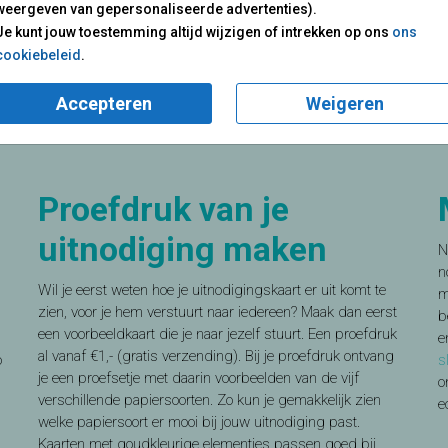
weergeven van gepersonaliseerde advertenties).
Veelgekozen categorieën
Je kunt jouw toestemming altijd wijzigen of intrekken op ons
ons
cookiebeleid
.
d
Save the date
50 jaar verjaardag
25 jaar getrouwd
Accepteren
Weigeren
Proefdruk van je
uitnodiging maken
N
n
Wil je eerst weten hoe je uitnodigingskaart er uit komt te
m
zien, voor je hem verstuurt naar iedereen? Maak dan eerst
b
een voorbeeldkaart die je naar jezelf stuurt. Een proefdruk
e
al vanaf €1,- (gratis verzending). Bij je proefdruk ontvang
o
s
je een proefsetje met daarin voorbeelden van de vijf
o
verschillende papiersoorten. Zo kun je gemakkelijk zien
e
welke papiersoort er mooi bij jouw uitnodiging past.
Kaarten met goudkleurige elementjes passen goed bij