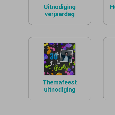
Uitnodiging
H
verjaardag
Themafeest
uitnodiging