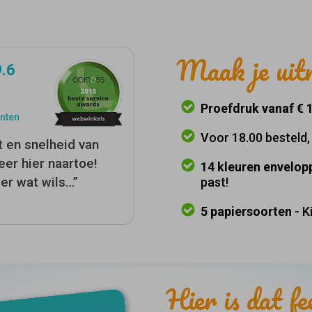
Maak je uitn
9.6
Proefdruk vanaf € 1
nten
Voor 18.00 besteld
t en snelheid van
er hier naartoe!
14 kleuren envelop
der wat wils…”
past!
5 papiersoorten
- K
Hier is dat fe