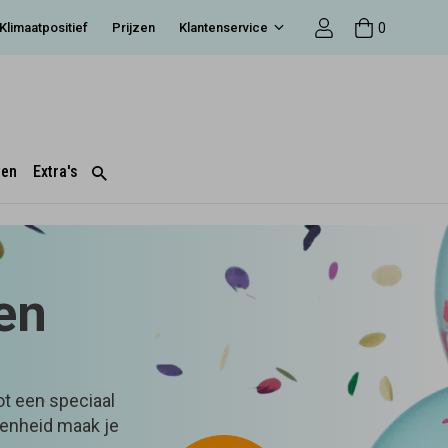
0
Klimaatpositief
Prijzen
Klantenservice
ten
Extra's
en
ot een speciaal
genheid maak je