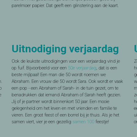
parelmoer papier. Dat geeft een glinstering aan de kaart.
Uitnodiging verjaardag
Ook de leukste uitnodigingen voor een verjaardag vind je
Z
op fuif. Bijvoorbeeld voor een
50e verjaardag
, dat is een
h
beste mijlpaal! Een man die 50 wordt noemen we
g
n.
Abraham. Een vrouw die 50 wordt Sara. Ook wordt er vaak
w
o
een pop - een Abraham of Sarah- in de tuin gezet, om te
m
e
benadrukken dat iemand Abraham of Sarah heeft gezien.
z
Jij of je partner wordt binnenkort 50 jaar. Een mooie
h
gelegenheid om het leven en met vrienden en familie te
e
vieren. Een groot feest of een borrel bij je thuis. Als je het
u
samen viert, vier je een gezellig
samen 100
feestje!
o