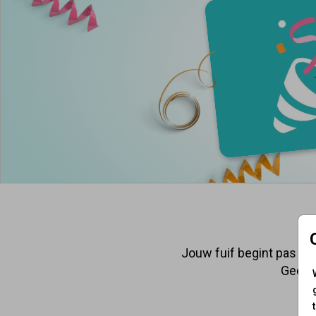
Jouw fuif begint pas éch
Geef j