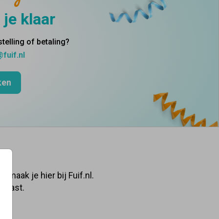
 je klaar
telling of betaling?
fuif.nl
ken
maak je hier bij Fuif.nl.
u past.