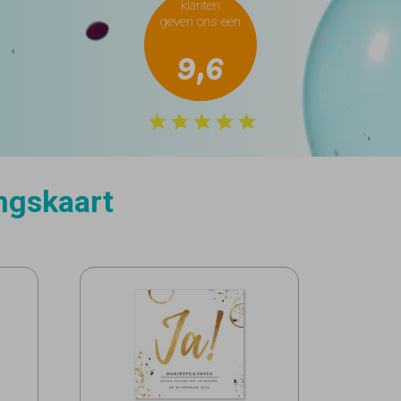
klanten
geven ons een
9,6
ingskaart