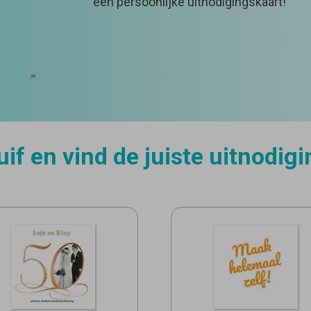
een persoonlijke uitnodigingskaart!
fuif en vind de juiste uitnodig