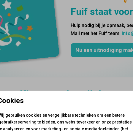
Fuif staat voor
Hulp nodig bij je opmaak, bes
Mail met het Fuif team:
info@
Nu een uitnodiging ma
Kies een uitnodiging
Cookies
t te leven met een passende en unieke uitnodiging. En die 
e fuif vanaf de uitnodiging precies de uitstraling die bij jo
Wij gebruiken cookies en vergelijkbare technieken om een betere
gebruikerservaring te bieden, ons websiteverkeer en onze prestaties
te analyseren en voor marketing- en sociale mediadoeleinden (het