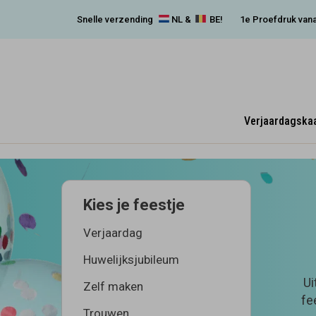
Snelle verzending
NL &
BE!
1e Proefdruk vana
Verjaardagska
Kies je feestje
Verjaardag
Huwelijksjubileum
Ui
Zelf maken
fe
Trouwen