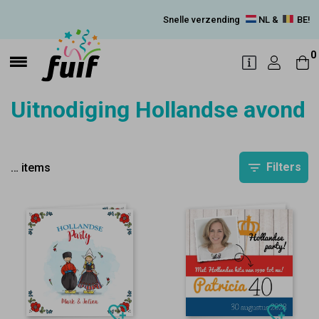
Snelle verzending
NL &
BE!
0
Uitnodiging Hollandse avond
Filters
…
items