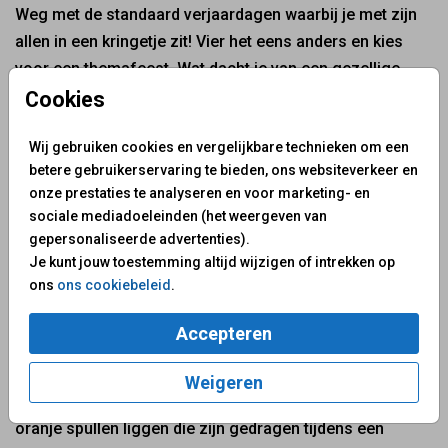
Weg met de standaard verjaardagen waarbij je met zijn
allen in een kringetje zit! Vier het eens anders en kies
voor een themafeest. Wat dacht je van een gezellige
Hollandse avond? Met al je vrienden en familie
Cookies
meezingen op hollandse hits onder het genot van een
Wij gebruiken cookies en vergelijkbare technieken om een
biertje en een bitterbal. Leuk om op de tafels wat
betere gebruikerservaring te bieden, ons websiteverkeer en
Hollandse fotoprops neer te zitten. Dat worden
onze prestaties te analyseren en voor marketing- en
gegarandeerd hele gezellige feest foto's! Helemaal na
sociale mediadoeleinden (het weergeven van
een aantal biertjes ;-)
gepersonaliseerde advertenties).
Je kunt jouw toestemming altijd wijzigen of intrekken op
Thema feest
ons
ons cookiebeleid
.
Je bent er dus uit...je gaat een oer Hollands thema feest
Accepteren
organiseren. Maar wat nu? Wat trek je eigenlijk aan? Nou
geloof ons, er is echt genoeg inspiratie voor je
Weigeren
Hollandse outfit. Iedereen heeft op zolder vast nog wel
oranje spullen liggen die zijn gedragen tijdens een